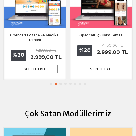
Opencart Eczane ve Medikal
Opencart İç Giyim Teması
Teması
4.150,00 TL
%28
4.150,00 TL
2.999,00 TL
%28
2.999,00 TL
SEPETE EKLE
SEPETE EKLE
Çok Satan Modüllerimiz