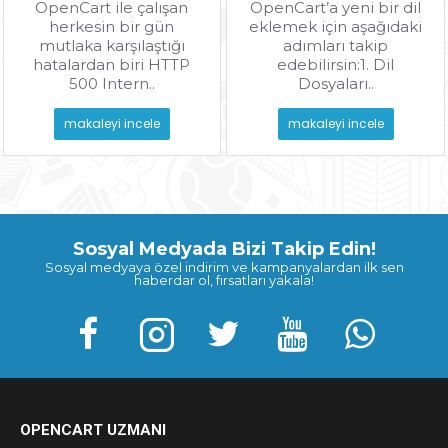
OpenCart ile çalışan
OpenCart’a yeni bir dil
herkesin bir gün
eklemek için aşağıdaki
mutlaka karşılaştığı
adımları takip
hatalardan biri HTTP
edebilirsin:1. Dil
500 Intern..
Dosyaları..
makaleyi incele
makaleyi incele
Sosyal Medyada Bizi Takip Edin!
Sosyal medyaya özel indirim ve kampanyalardan ilk sen
haberdar ol, fırsatları yakala!
OPENCART UZMANI