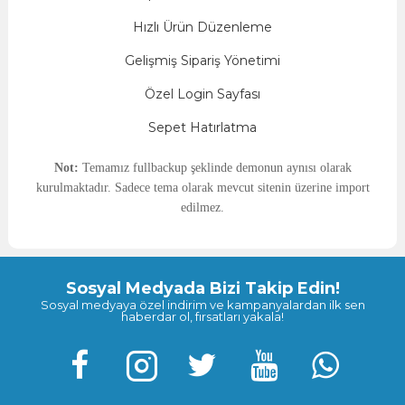
Hızlı Ürün Düzenleme
Gelişmiş Sipariş Yönetimi
Özel Login Sayfası
Sepet Hatırlatma
Not:
Temamız fullbackup şeklinde demonun aynısı olarak
kurulmaktadır. Sadece tema olarak mevcut sitenin üzerine import
edilmez.
Sosyal Medyada Bizi Takip Edin!
Sosyal medyaya özel indirim ve kampanyalardan ilk sen
haberdar ol, fırsatları yakala!