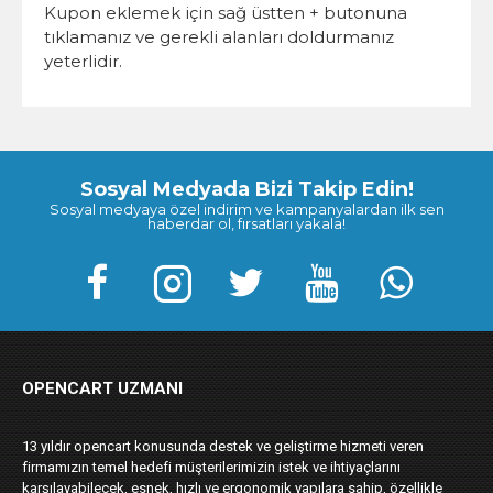
Kupon eklemek için sağ üstten + butonuna
tıklamanız ve gerekli alanları doldurmanız
yeterlidir.
Sosyal Medyada Bizi Takip Edin!
Sosyal medyaya özel indirim ve kampanyalardan ilk sen
haberdar ol, fırsatları yakala!
OPENCART UZMANI
13 yıldır opencart konusunda destek ve geliştirme hizmeti veren
firmamızın temel hedefi müşterilerimizin istek ve ihtiyaçlarını
karşılayabilecek, esnek, hızlı ve ergonomik yapılara sahip, özellikle