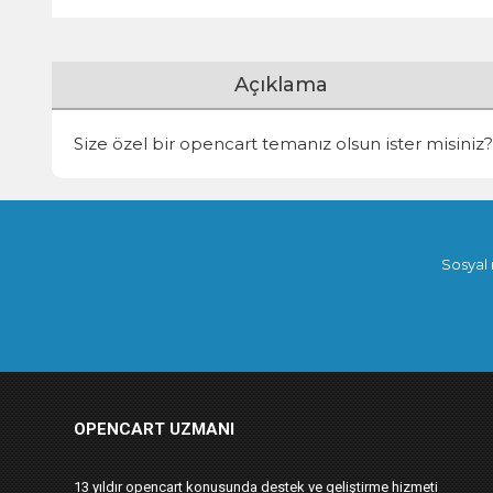
Açıklama
Size özel bir opencart temanız olsun ister misiniz?
Sosyal 
OPENCART UZMANI
13 yıldır opencart konusunda destek ve geliştirme hizmeti