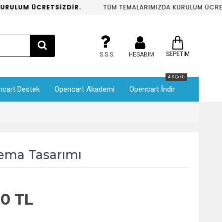
ULUM ÜCRETSİZDİR.
TÜM TEMALARIMIZDA KURULUM ÜCRETSİ
SEPETİM
S.S.S.
HESABIM
4.X Çıktı
ncart Destek
Opencart Akademi
Opencart İndir
ema Tasarımı
00 TL