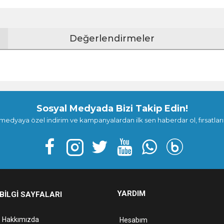
Değerlendirmeler
Sosyal Medyada Bizi Takip Edin!
medyaya özel indirim ve kampanyalardan ilk sen haberdar ol, fırsatları
YARDIM
BILGI SAYFALARI
Hakkımızda
Hesabım