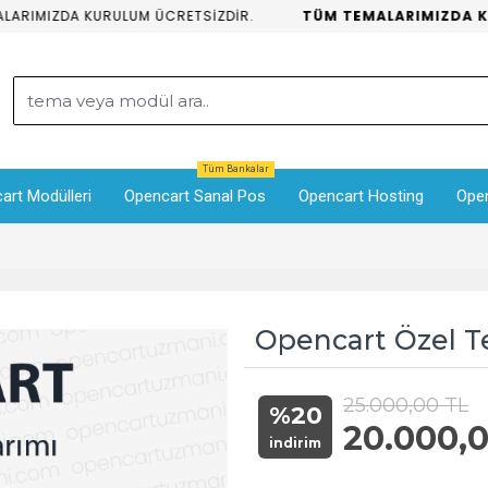
RIMIZDA KURULUM ÜCRETSİZDİR.
TÜM TEMALARIMIZDA KUR
Tüm Bankalar
art Modülleri
Opencart Sanal Pos
Opencart Hosting
Ope
Opencart Özel T
25.000,00 TL
%20
20.000,
indirim