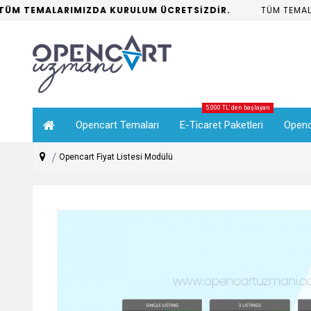
M TEMALARIMIZDA KURULUM ÜCRETSİZDİR.
TÜM TEMALAR
5.000 TL' den başlayan
Opencart Temaları
E-Ticaret Paketleri
Openc
Opencart Fiyat Listesi Modülü