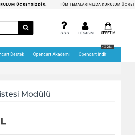
LUM ÜCRETSİZDİR.
TÜM TEMALARIMIZDA KURULUM ÜCRETSİZ
SEPETİM
S.S.S.
HESABIM
4.X Çıktı
ncart Destek
Opencart Akademi
Opencart İndir
istesi Modülü
TL