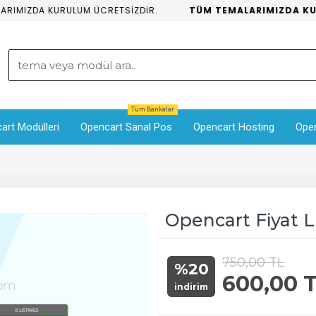
IMIZDA KURULUM ÜCRETSİZDİR.
TÜM TEMALARIMIZDA KURU
Tüm Bankalar
art Modülleri
Opencart Sanal Pos
Opencart Hosting
Ope
Opencart Fiyat L
750,00 TL
%20
600,00 
indirim