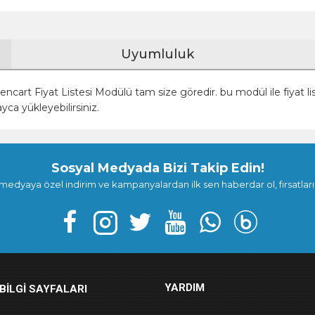
Uyumluluk
rt Fiyat Listesi Modülü tam size göredir. bu modül ile fiyat liste
a yükleyebilirsiniz.
Sosyal Medyada Bizi Takip Edin!
medyaya özel indirim ve kampanyalardan ilk sen haberdar ol, fırsatları
YARDIM
BILGI SAYFALARI