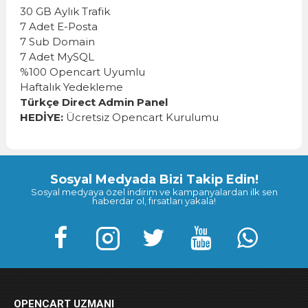
30 GB Aylık Trafik
7 Adet E-Posta
7 Sub Domain
7 Adet MySQL
%100 Opencart Uyumlu
Haftalık Yedekleme
Türkçe Direct Admin Panel
HEDİYE:
Ücretsiz Opencart Kurulumu
Sosyal Medyada Bizi Takip Edin!
Sosyal medyaya özel indirim ve kampanyalardan ilk sen
haberdar ol, fırsatları yakala!
OPENCART UZMANI