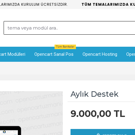
IMIZDA KURULUM ÜCRETSİZDİR.
TÜM TEMALARIMIZDA KURU
Tüm Bankalar
art Modülleri
Opencart Sanal Pos
Opencart Hosting
Ope
Aylık Destek
9.000,00 TL