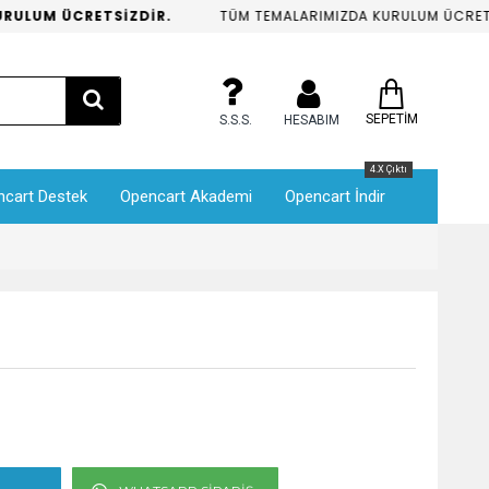
LUM ÜCRETSİZDİR.
TÜM TEMALARIMIZDA KURULUM ÜCRETSİZ
SEPETİM
S.S.S.
HESABIM
4.X Çıktı
ncart Destek
Opencart Akademi
Opencart İndir