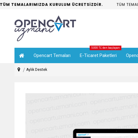
M TEMALARIMIZDA KURULUM ÜCRETSİZDİR.
TÜM TEMALAR
5.000 TL' den başlayan
Opencart Temaları
E-Ticaret Paketleri
Openc
Aylık Destek